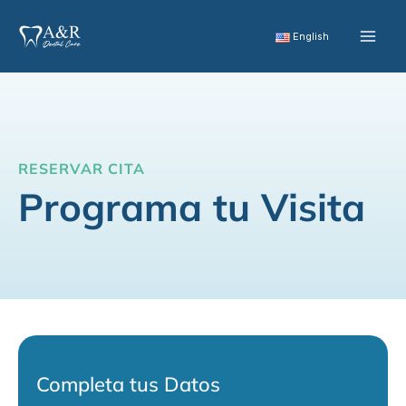
Ir
al
English
contenido
RESERVAR CITA
Programa tu Visita
Completa tus Datos